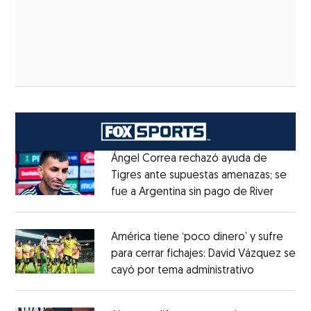
Ángel Correa rechazó ayuda de
Tigres ante supuestas amenazas; se
fue a Argentina sin pago de River
Opens 
Opens in new window
América tiene ‘poco dinero’ y sufre
para cerrar fichajes: David Vázquez se
cayó por tema administrativo
Opens in 
Opens in new window