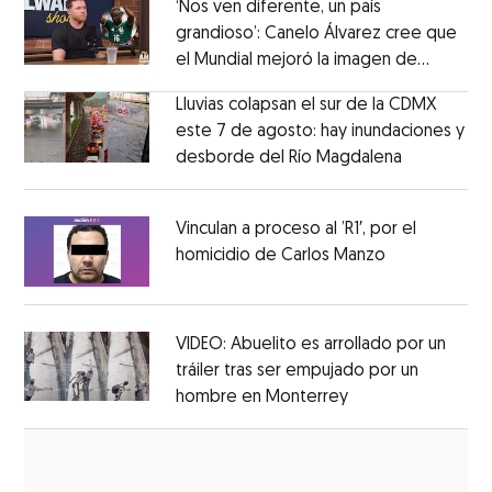
‘Nos ven diferente, un país
grandioso’: Canelo Álvarez cree que
el Mundial mejoró la imagen de
Opens in new window
México
Opens in new window
Lluvias colapsan el sur de la CDMX
este 7 de agosto: hay inundaciones y
desborde del Río Magdalena
Opens in 
Opens in new window
Vinculan a proceso al ’R1′, por el
homicidio de Carlos Manzo
Opens in ne
Opens in new window
VIDEO: Abuelito es arrollado por un
tráiler tras ser empujado por un
hombre en Monterrey
Opens in new wi
Opens in new window