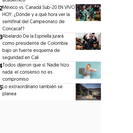
académico
2
México vs. Canadá Sub-20 EN VIVO
HOY: ¿Dónde y a qué hora ver la
semifinal del Campeonato de
Concacaf?
3
Abelardo De la Espriella jurará
como presidente de Colombia
bajo un fuerte esquema de
seguridad en Cali
4
Todos dijeron que sí. Nadie hizo
nada: el consenso no es
compromiso
5
Lo extraordinario también se
planea