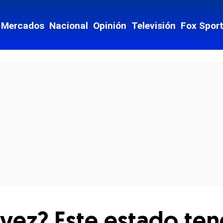
Mercados
Nacional
Opinión
Televisión
Fox Spor
cial-whatsapp
a vez? Este estado te