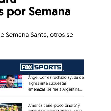
es por Semana
 de Semana Santa, otros se
Ángel Correa rechazó ayuda de
Tigres ante supuestas
amenazas; se fue a Argentina
Opens in new window
sin pago de River
Opens in new window
América tiene ‘poco dinero’ y