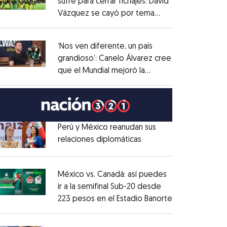
sufre para cerrar fichajes: David
Vázquez se cayó por tema
Opens in new window
administrativo
Opens in new window
‘Nos ven diferente, un país
grandioso’: Canelo Álvarez cree
que el Mundial mejoró la
Opens in new window
imagen de México
Opens in new window
Perú y México reanudan sus
relaciones diplomáticas
Opens in new window
Opens in new window
México vs. Canadá: así puedes
ir a la semifinal Sub-20 desde
223 pesos en el Estadio Banorte
Opens in new
Opens in new window