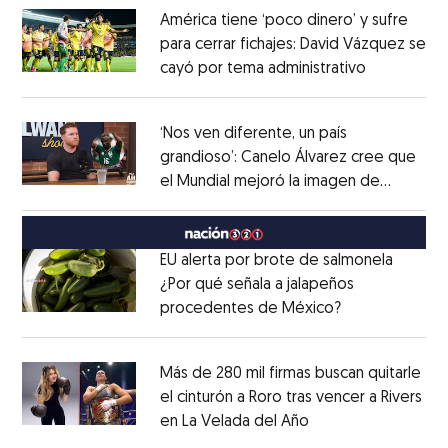
América tiene ‘poco dinero’ y sufre
para cerrar fichajes: David Vázquez se
cayó por tema administrativo
Opens in 
Opens in new window
‘Nos ven diferente, un país
grandioso’: Canelo Álvarez cree que
el Mundial mejoró la imagen de
Opens in new window
México
Opens in new window
EU alerta por brote de salmonela
¿Por qué señala a jalapeños
procedentes de México?
Opens in new
Opens in new window
Más de 280 mil firmas buscan quitarle
el cinturón a Roro tras vencer a Rivers
en La Velada del Año
Opens in new win
Opens in new window