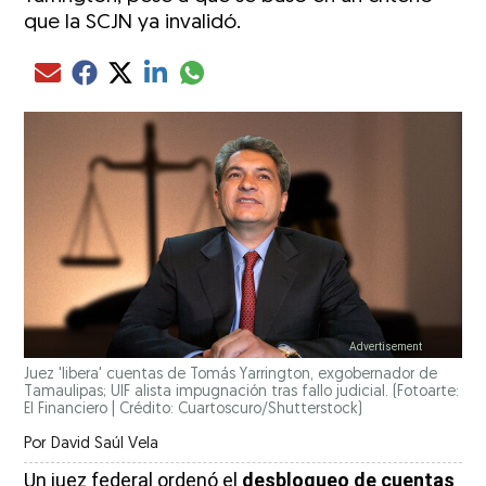
que la SCJN ya invalidó.
Compartir el artículo actual mediante glo
Compartir el artículo actual mediante Email
Compartir el artículo actual mediante Facebook
Compartir el artículo actual mediante Twitter
Compartir el artículo actual mediante LinkedIn
Juez 'libera' cuentas de Tomás Yarrington, exgobernador de
Tamaulipas; UIF alista impugnación tras fallo judicial. (Fotoarte:
El Financiero | Crédito: Cuartoscuro/Shutterstock)
Por
David Saúl Vela
Un juez federal ordenó el
desbloqueo de cuentas