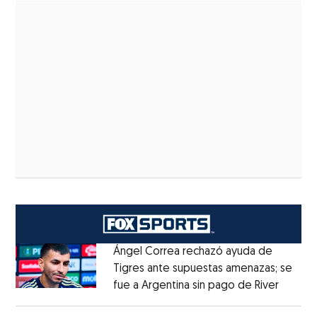
Ángel Correa rechazó ayuda de
Tigres ante supuestas amenazas; se
fue a Argentina sin pago de River
Opens 
Opens in new window