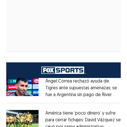
Ángel Correa rechazó ayuda de
Tigres ante supuestas amenazas; se
fue a Argentina sin pago de River
Opens 
Opens in new window
América tiene ‘poco dinero’ y sufre
para cerrar fichajes: David Vázquez se