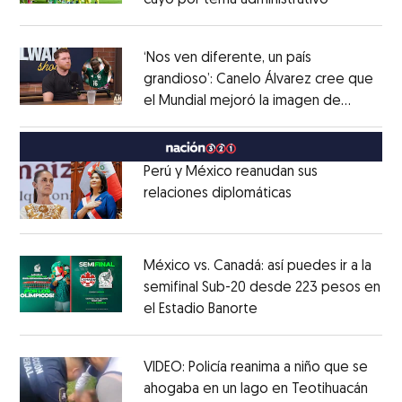
cayó por tema administrativo
Opens in 
Opens in new window
‘Nos ven diferente, un país
grandioso’: Canelo Álvarez cree que
el Mundial mejoró la imagen de
Opens in new window
México
Opens in new window
Perú y México reanudan sus
relaciones diplomáticas
Opens in new w
Opens in new window
México vs. Canadá: así puedes ir a la
semifinal Sub-20 desde 223 pesos en
el Estadio Banorte
Opens in new window
Opens in new window
VIDEO: Policía reanima a niño que se
ahogaba en un lago en Teotihuacán
Open