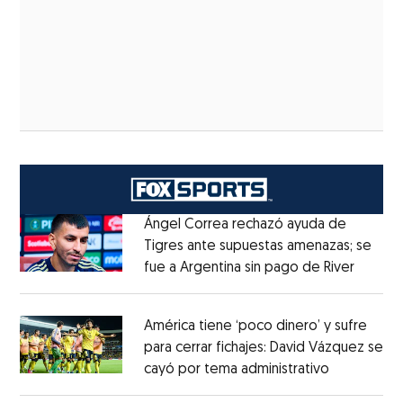
Ángel Correa rechazó ayuda de
Tigres ante supuestas amenazas; se
fue a Argentina sin pago de River
Opens 
Opens in new window
América tiene ‘poco dinero’ y sufre
para cerrar fichajes: David Vázquez se
cayó por tema administrativo
Opens in 
Opens in new window