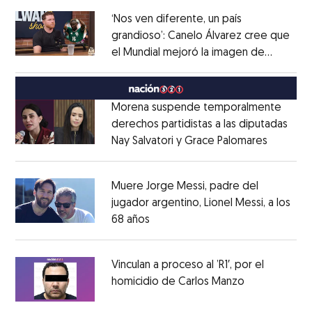
‘Nos ven diferente, un país
grandioso’: Canelo Álvarez cree que
el Mundial mejoró la imagen de
Opens in new window
México
Opens in new window
Morena suspende temporalmente
derechos partidistas a las diputadas
Nay Salvatori y Grace Palomares
Opens i
Opens in new window
Muere Jorge Messi, padre del
jugador argentino, Lionel Messi, a los
68 años
Opens in new window
Opens in new window
Vinculan a proceso al ’R1′, por el
homicidio de Carlos Manzo
Opens in ne
Opens in new window