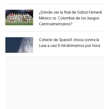
Opens in new window
¿Dónde ver la final de futbol Femenil
México vs. Colombia de los Juegos
Centroamericanos?
Opens in new windo
Opens in new window
Cohete de SpaceX choca contra la
Luna a casi 9 mil kilómetros por hora
Open
Opens in new window