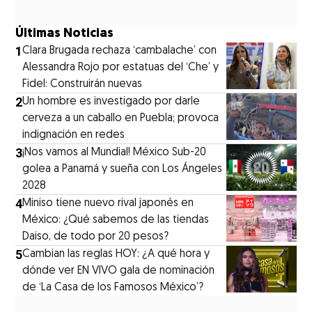
Últimas Noticias
1
Clara Brugada rechaza ‘cambalache’ con
Alessandra Rojo por estatuas del ‘Che’ y
Fidel: Construirán nuevas
2
Un hombre es investigado por darle
cerveza a un caballo en Puebla; provoca
indignación en redes
3
¡Nos vamos al Mundial! México Sub-20
golea a Panamá y sueña con Los Ángeles
2028
4
Miniso tiene nuevo rival japonés en
México: ¿Qué sabemos de las tiendas
Daiso, de todo por 20 pesos?
5
Cambian las reglas HOY: ¿A qué hora y
dónde ver EN VIVO gala de nominación
de ‘La Casa de los Famosos México’?