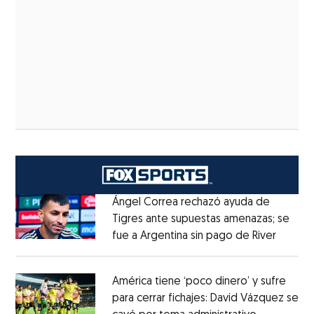
Ángel Correa rechazó ayuda de
Tigres ante supuestas amenazas; se
fue a Argentina sin pago de River
Opens 
Opens in new window
América tiene ‘poco dinero’ y sufre
para cerrar fichajes: David Vázquez se