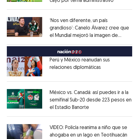
cayó por tema administrativo
Opens in 
Opens in new window
‘Nos ven diferente, un país
grandioso’: Canelo Álvarez cree que
el Mundial mejoró la imagen de
Opens in new window
México
Opens in new window
Perú y México reanudan sus
relaciones diplomáticas
Opens in new w
Opens in new window
México vs. Canadá: así puedes ir a la
semifinal Sub-20 desde 223 pesos en
el Estadio Banorte
Opens in new window
Opens in new window
VIDEO: Policía reanima a niño que se
ahogaba en un lago en Teotihuacán
Open