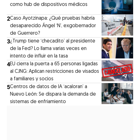
como hub de dispositivos médicos
2
Caso Ayotzinapa: ¿Qué pruebas habría
desaparecido Ángel ‘N’, exgobernador
de Guerrero?
3
¿Trump tiene ‘checadito’ al presidente
de la Fed? Lo llama varias veces en
intento de influir en la tasa
4
EU cierra la puerta a 65 personas ligadas
al CJNG: Aplican restricciones de visados
a familiares y socios
5
Centros de datos de IA ‘acaloran’ a
Nuevo León: Se dispara la demanda de
sistemas de enfriamiento