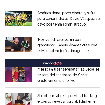
Opens in new window
América tiene ‘poco dinero’ y sufre
para cerrar fichajes: David Vázquez se
cayó por tema administrativo
Opens in 
Opens in new window
‘Nos ven diferente, un país
grandioso’: Canelo Álvarez cree que
el Mundial mejoró la imagen de
Opens in new window
México
Opens in new window
“Me iba a traer serenata”: ‘La Beba’ se
entera del asesinato de César
Gastélum en pleno live
Opens in new wi
Opens in new window
Sheinbaum abre la puerta al fracking;
expertos evalúan su viabilidad en el