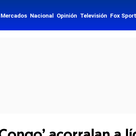
Mercados
Nacional
Opinión
Televisión
Fox Spor
cial-whatsapp
l Congo’ acorralan a l