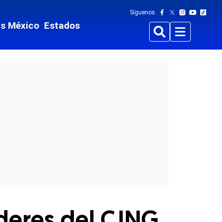
Síguenos
ts México
Estados
Buscar
Menu
íderes del CJNG