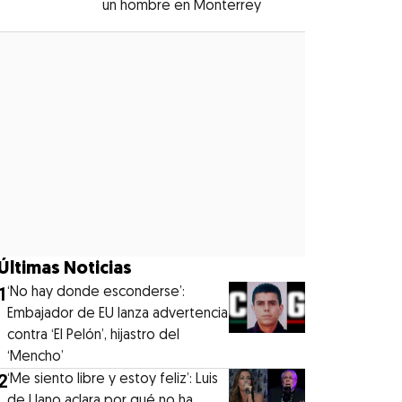
un hombre en Monterrey
Opens in new windo
Opens in new window
Últimas Noticias
1
‘No hay donde esconderse’:
Embajador de EU lanza advertencia
contra ‘El Pelón’, hijastro del
‘Mencho’
2
‘Me siento libre y estoy feliz’: Luis
de Llano aclara por qué no ha