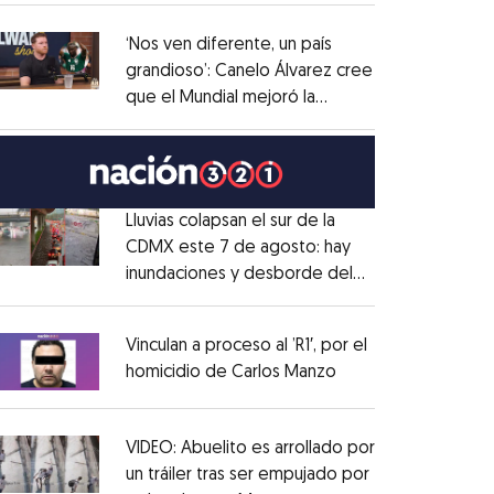
administrativo
Opens in new window
‘Nos ven diferente, un país
grandioso’: Canelo Álvarez cree
que el Mundial mejoró la
Opens in new window
imagen de México
Opens in new window
Lluvias colapsan el sur de la
CDMX este 7 de agosto: hay
inundaciones y desborde del
Opens in new window
Río Magdalena
Opens in new window
Vinculan a proceso al ’R1′, por el
homicidio de Carlos Manzo
Opens in new wind
Opens in new window
VIDEO: Abuelito es arrollado por
un tráiler tras ser empujado por