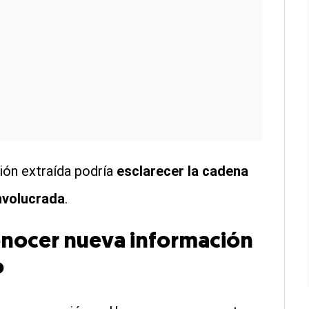
ción extraída podría
esclarecer la cadena
nvolucrada
.
onocer nueva información
o