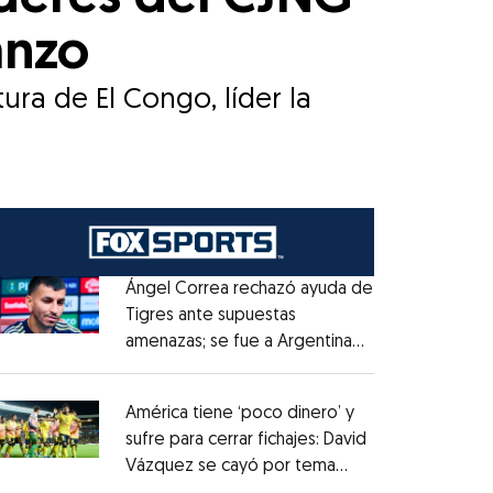
anzo
ura de El Congo, líder la
Ángel Correa rechazó ayuda de
Tigres ante supuestas
amenazas; se fue a Argentina
Opens in new window
sin pago de River
Opens in new window
América tiene ‘poco dinero’ y
sufre para cerrar fichajes: David
Vázquez se cayó por tema
Opens in new window