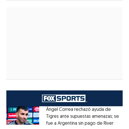
Ángel Correa rechazó ayuda de
Tigres ante supuestas amenazas; se
fue a Argentina sin pago de River
Opens 
Opens in new window