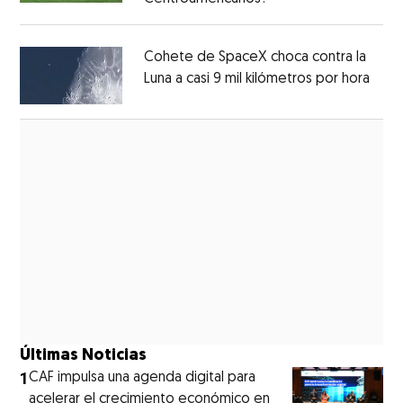
Opens in new window
Cohete de SpaceX choca contra la
Luna a casi 9 mil kilómetros por hora
Open
Opens in new window
Últimas Noticias
1
CAF impulsa una agenda digital para
acelerar el crecimiento económico en