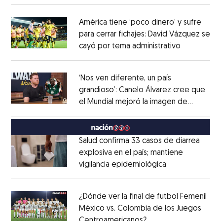
América tiene ‘poco dinero’ y sufre
para cerrar fichajes: David Vázquez se
cayó por tema administrativo
Opens in 
Opens in new window
‘Nos ven diferente, un país
grandioso’: Canelo Álvarez cree que
el Mundial mejoró la imagen de
Opens in new window
México
Opens in new window
Salud confirma 33 casos de diarrea
explosiva en el país; mantiene
vigilancia epidemiológica
Opens in new 
Opens in new window
¿Dónde ver la final de futbol Femenil
México vs. Colombia de los Juegos
Centroamericanos?
Opens in new windo