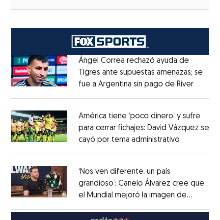
Ángel Correa rechazó ayuda de
Tigres ante supuestas amenazas; se
fue a Argentina sin pago de River
Opens 
Opens in new window
América tiene ‘poco dinero’ y sufre
para cerrar fichajes: David Vázquez se
cayó por tema administrativo
Opens in 
Opens in new window
‘Nos ven diferente, un país
grandioso’: Canelo Álvarez cree que
el Mundial mejoró la imagen de
Opens in new window
México
Opens in new window