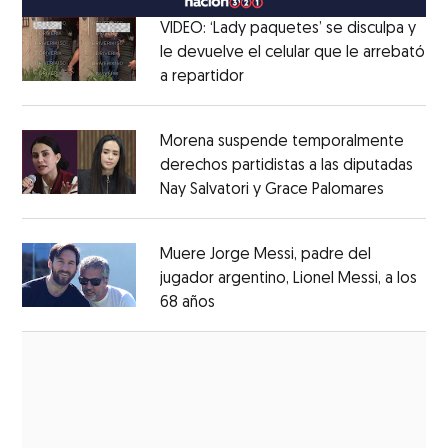
VIDEO: ‘Lady paquetes’ se disculpa y
le devuelve el celular que le arrebató
a repartidor
Opens in new window
Opens in new window
Morena suspende temporalmente
derechos partidistas a las diputadas
Nay Salvatori y Grace Palomares
Opens i
Opens in new window
Muere Jorge Messi, padre del
jugador argentino, Lionel Messi, a los
68 años
Opens in new window
Opens in new window