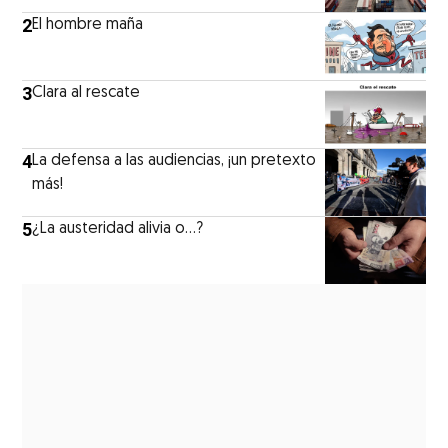
2
El hombre maña
3
Clara al rescate
4
La defensa a las audiencias, ¡un pretexto
más!
5
¿La austeridad alivia o…?