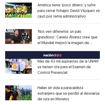
América tiene ‘poco dinero’ y sufre
para cerrar fichajes: David Vázquez se
cayó por tema administrativo
Opens in 
Opens in new window
‘Nos ven diferente, un país
grandioso’: Canelo Álvarez cree que
el Mundial mejoró la imagen de
Opens in new window
México
Opens in new window
Más de 43 mil aspirantes de la UNAM
ya tienen cita para el Examen de
Control Presencial
Opens in new window
Opens in new window
Hallan sin vida a paracaidista
extranjero que se perdió al desviarse
de ruta en Morelos
Opens in new windo
Opens in new window