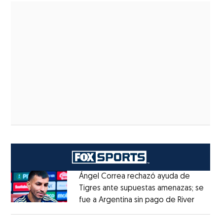
Ángel Correa rechazó ayuda de
Tigres ante supuestas amenazas; se
fue a Argentina sin pago de River
Opens 
Opens in new window