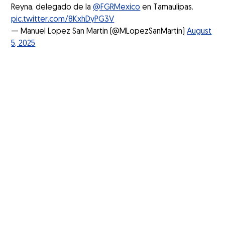
Reyna, delegado de la
@FGRMexico
en Tamaulipas.
pic.twitter.com/8KxhDyPG3V
— Manuel Lopez San Martin (@MLopezSanMartin)
August
5, 2025