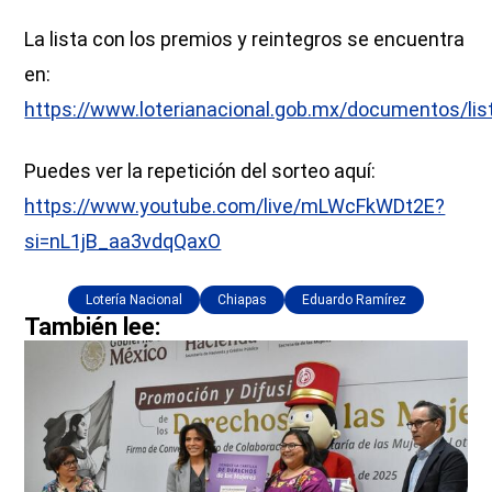
La lista con los premios y reintegros se encuentra
en:
https://www.loterianacional.gob.mx/documentos/lis
Puedes ver la repetición del sorteo aquí:
https://www.youtube.com/live/mLWcFkWDt2E?
si=nL1jB_aa3vdqQaxO
Lotería Nacional
Chiapas
Eduardo Ramírez
También lee: