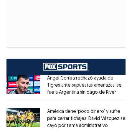
Ángel Correa rechazó ayuda de
Tigres ante supuestas amenazas; se
fue a Argentina sin pago de River
Opens 
Opens in new window
América tiene ‘poco dinero’ y sufre
para cerrar fichajes: David Vázquez se
cayó por tema administrativo
Opens in 
Opens in new window