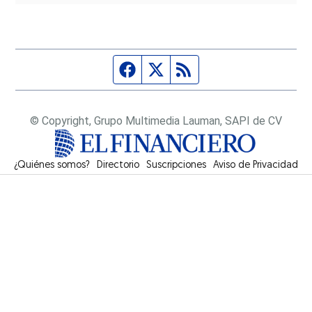
Página de Facebook
Fuente Twitter
Fuente RSS
© Copyright, Grupo Multimedia Lauman, SAPI de CV
¿Quiénes somos?
Directorio
Suscripciones
Opens in new window
Aviso de Privacidad