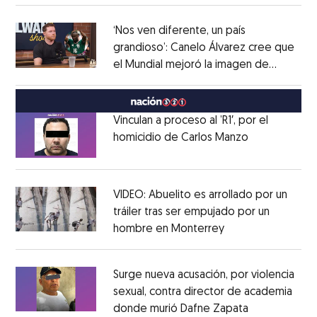
‘Nos ven diferente, un país
grandioso’: Canelo Álvarez cree que
el Mundial mejoró la imagen de
Opens in new window
México
Opens in new window
Vinculan a proceso al ’R1′, por el
homicidio de Carlos Manzo
Opens in ne
Opens in new window
VIDEO: Abuelito es arrollado por un
tráiler tras ser empujado por un
hombre en Monterrey
Opens in new wi
Opens in new window
Surge nueva acusación, por violencia
sexual, contra director de academia
donde murió Dafne Zapata
Opens in ne