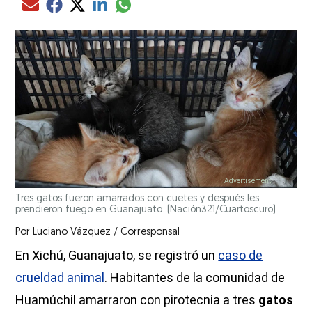
Compartir el artículo actual mediante glo
Compartir el artículo actual mediante Email
Compartir el artículo actual mediante Facebook
Compartir el artículo actual mediante Twitter
Compartir el artículo actual mediante LinkedIn
Tres gatos fueron amarrados con cuetes y después les
prendieron fuego en Guanajuato.
(Nación321/Cuartoscuro)
Por
Luciano Vázquez / Corresponsal
En Xichú, Guanajuato, se registró un
caso de
crueldad animal
. Habitantes de la comunidad de
Huamúchil amarraron con pirotecnia a tres
gatos