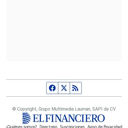
Página de Facebook
Fuente Twitter
Fuente RSS
© Copyright, Grupo Multimedia Lauman, SAPI de CV
¿Quiénes somos?
Directorio
Suscripciones
Opens in new window
Aviso de Privacidad