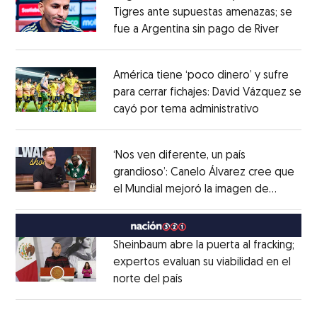
Tigres ante supuestas amenazas; se
fue a Argentina sin pago de River
Opens 
Opens in new window
América tiene ‘poco dinero’ y sufre
para cerrar fichajes: David Vázquez se
cayó por tema administrativo
Opens in 
Opens in new window
‘Nos ven diferente, un país
grandioso’: Canelo Álvarez cree que
el Mundial mejoró la imagen de
Opens in new window
México
Opens in new window
Sheinbaum abre la puerta al fracking;
expertos evaluan su viabilidad en el
norte del país
Opens in new window
Opens in new window