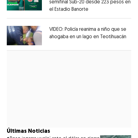
semifinal Sub-20 desde 223 pesos en
el Estadio Banorte
Opens in new window
Opens in new window
VIDEO: Policía reanima a niño que se
ahogaba en un lago en Teotihuacán
Open
Opens in new window
Últimas Noticias