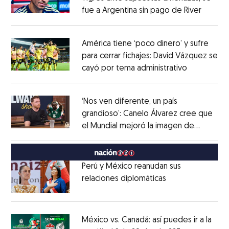
fue a Argentina sin pago de River
Opens 
Opens in new window
América tiene ‘poco dinero’ y sufre
para cerrar fichajes: David Vázquez se
cayó por tema administrativo
Opens in 
Opens in new window
‘Nos ven diferente, un país
grandioso’: Canelo Álvarez cree que
el Mundial mejoró la imagen de
Opens in new window
México
Opens in new window
Perú y México reanudan sus
relaciones diplomáticas
Opens in new w
Opens in new window
México vs. Canadá: así puedes ir a la