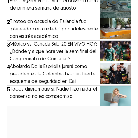
1
Peso ‘agarra vuelo’ ante el dólar en cierre
de primera semana de agosto
2
Tiroteo en escuela de Tailandia fue
‘planeado con cuidado’ por adolescente
con estrés académico
3
México vs. Canadá Sub-20 EN VIVO HOY:
¿Dónde y a qué hora ver la semifinal del
Campeonato de Concacaf?
4
Abelardo De la Espriella jurará como
presidente de Colombia bajo un fuerte
esquema de seguridad en Cali
5
Todos dijeron que sí. Nadie hizo nada: el
consenso no es compromiso