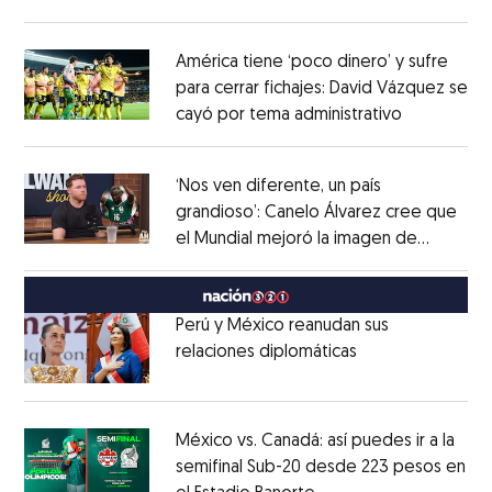
Opens in new window
América tiene ‘poco dinero’ y sufre
para cerrar fichajes: David Vázquez se
cayó por tema administrativo
Opens in 
Opens in new window
‘Nos ven diferente, un país
grandioso’: Canelo Álvarez cree que
el Mundial mejoró la imagen de
Opens in new window
México
Opens in new window
Perú y México reanudan sus
relaciones diplomáticas
Opens in new w
Opens in new window
México vs. Canadá: así puedes ir a la
semifinal Sub-20 desde 223 pesos en