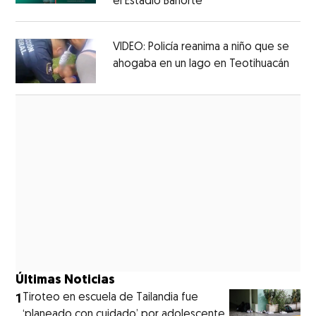
el Estadio Banorte
Opens in new window
Opens in new window
VIDEO: Policía reanima a niño que se
ahogaba en un lago en Teotihuacán
Open
Opens in new window
Últimas Noticias
1
Tiroteo en escuela de Tailandia fue
‘planeado con cuidado’ por adolescente