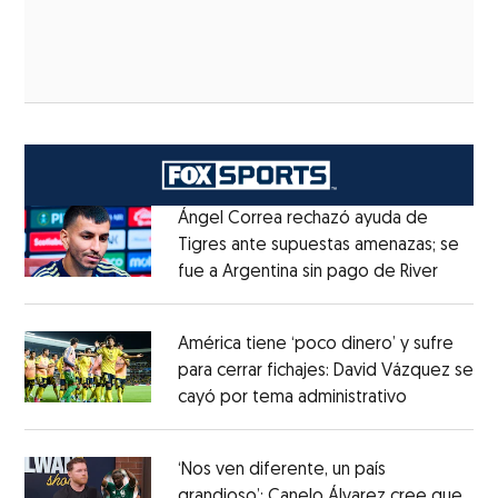
Ángel Correa rechazó ayuda de
Tigres ante supuestas amenazas; se
fue a Argentina sin pago de River
Opens 
Opens in new window
América tiene ‘poco dinero’ y sufre
para cerrar fichajes: David Vázquez se
cayó por tema administrativo
Opens in 
Opens in new window
‘Nos ven diferente, un país
grandioso’: Canelo Álvarez cree que