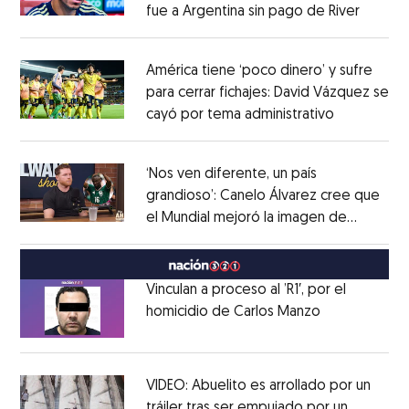
fue a Argentina sin pago de River
Opens 
Opens in new window
América tiene ‘poco dinero’ y sufre
para cerrar fichajes: David Vázquez se
cayó por tema administrativo
Opens in 
Opens in new window
‘Nos ven diferente, un país
grandioso’: Canelo Álvarez cree que
el Mundial mejoró la imagen de
Opens in new window
México
Opens in new window
Vinculan a proceso al ’R1′, por el
homicidio de Carlos Manzo
Opens in ne
Opens in new window
VIDEO: Abuelito es arrollado por un
tráiler tras ser empujado por un