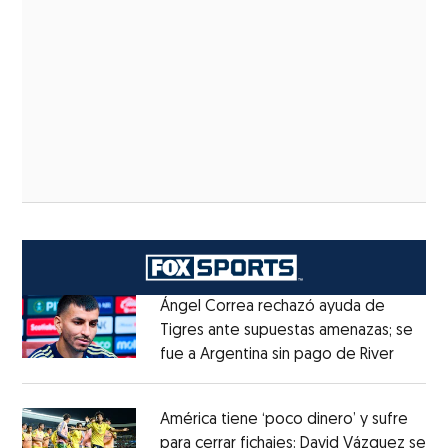
Ángel Correa rechazó ayuda de
Tigres ante supuestas amenazas; se
fue a Argentina sin pago de River
Opens 
Opens in new window
América tiene ‘poco dinero’ y sufre
para cerrar fichajes: David Vázquez se