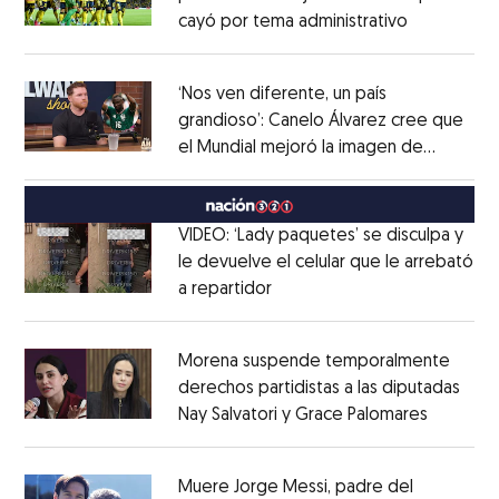
cayó por tema administrativo
Opens in 
Opens in new window
‘Nos ven diferente, un país
grandioso’: Canelo Álvarez cree que
el Mundial mejoró la imagen de
Opens in new window
México
Opens in new window
VIDEO: ‘Lady paquetes’ se disculpa y
le devuelve el celular que le arrebató
a repartidor
Opens in new window
Opens in new window
Morena suspende temporalmente
derechos partidistas a las diputadas
Nay Salvatori y Grace Palomares
Opens i
Opens in new window
Muere Jorge Messi, padre del