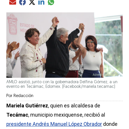
Compartir el artículo actual mediante glo
Compartir el artículo actual mediante Email
Compartir el artículo actual mediante Facebook
Compartir el artículo actual mediante Twitter
Compartir el artículo actual mediante LinkedIn
AMLO asistió, junto con la gobernadora Delfina Gómez, a un
evento en Tecámac, Edomex.
(Facebook/mariela.tecamac)
Por
Redacción
Mariela Gutiérrez
, quien es alcaldesa de
Tecámac
, municipio mexiquense, recibió al
presidente Andrés Manuel López Obrador
donde