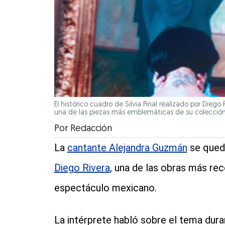
El histórico cuadro de Silvia Pinal realizado por Diego
una de las piezas más emblemáticas de su colección p
Por
Redacción
La
cantante Alejandra Guzmán
se qued
Diego Rivera
, una de las obras más rec
espectáculo mexicano.
La intérprete habló sobre el tema dura