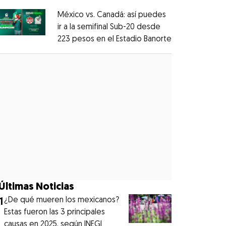
México vs. Canadá: así puedes
ir a la semifinal Sub-20 desde
223 pesos en el Estadio Banorte
Opens in new
Opens in new window
Últimas Noticias
1
¿De qué mueren los mexicanos?
Estas fueron las 3 principales
causas en 2025, según INEGI