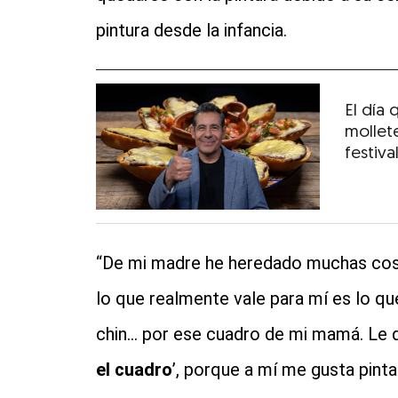
pintura desde la infancia.
El día 
mollete
festival
“De mi madre he heredado muchas cosas
lo que realmente vale para mí es lo q
chin… por ese cuadro de mi mamá. Le de
el cuadro
’, porque a mí me gusta pinta