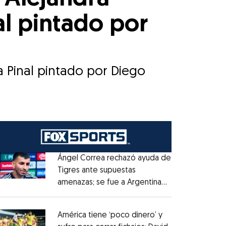
al pintado por
a Pinal pintado por Diego
Ángel Correa rechazó ayuda de
Tigres ante supuestas
amenazas; se fue a Argentina
Opens in new window
sin pago de River
Opens in new window
América tiene ‘poco dinero’ y