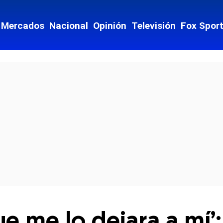
Mercados
Nacional
Opinión
Televisión
Fox Spor
cial-whatsapp
e me lo dejara a mí’: