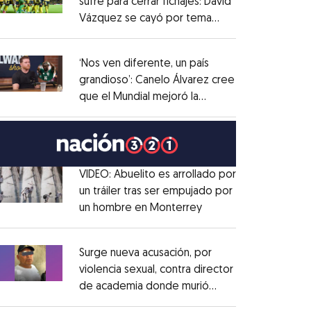
sufre para cerrar fichajes: David
Vázquez se cayó por tema
Opens in new window
administrativo
Opens in new window
‘Nos ven diferente, un país
grandioso’: Canelo Álvarez cree
que el Mundial mejoró la
Opens in new window
imagen de México
Opens in new window
VIDEO: Abuelito es arrollado por
un tráiler tras ser empujado por
un hombre en Monterrey
Opens in new windo
Opens in new window
Surge nueva acusación, por
violencia sexual, contra director
de academia donde murió
Opens in new window
Dafne Zapata
Opens in new window