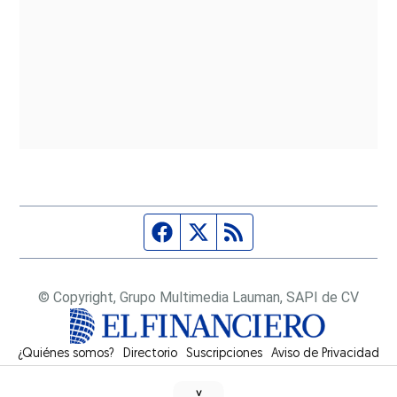
Página de Facebook
Fuente Twitter
Fuente RSS
© Copyright, Grupo Multimedia Lauman, SAPI de CV
¿Quiénes somos?
Directorio
Suscripciones
Opens in new window
Aviso de Privacidad
˅