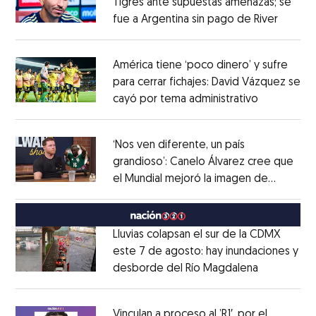
Tigres ante supuestas amenazas; se
fue a Argentina sin pago de River
Opens 
Opens in new window
América tiene ‘poco dinero’ y sufre
para cerrar fichajes: David Vázquez se
cayó por tema administrativo
Opens in 
Opens in new window
‘Nos ven diferente, un país
grandioso’: Canelo Álvarez cree que
el Mundial mejoró la imagen de
Opens in new window
México
Opens in new window
Lluvias colapsan el sur de la CDMX
este 7 de agosto: hay inundaciones y
desborde del Río Magdalena
Opens in 
Opens in new window
Vinculan a proceso al ’R1′, por el