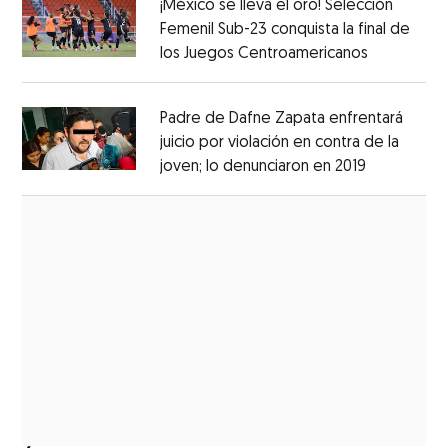
¡México se lleva el oro! Selección
Femenil Sub-23 conquista la final de
los Juegos Centroamericanos
Opens in 
Opens in new window
Padre de Dafne Zapata enfrentará
juicio por violación en contra de la
joven; lo denunciaron en 2019
Opens in 
Opens in new window