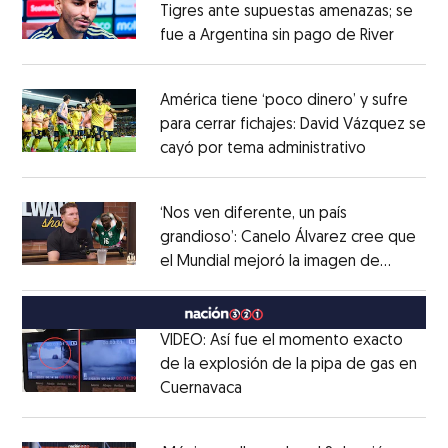
Tigres ante supuestas amenazas; se
fue a Argentina sin pago de River
Opens 
Opens in new window
América tiene ‘poco dinero’ y sufre
para cerrar fichajes: David Vázquez se
cayó por tema administrativo
Opens in 
Opens in new window
‘Nos ven diferente, un país
grandioso’: Canelo Álvarez cree que
el Mundial mejoró la imagen de
Opens in new window
México
Opens in new window
VIDEO: Así fue el momento exacto
de la explosión de la pipa de gas en
Cuernavaca
Opens in new window
Opens in new window