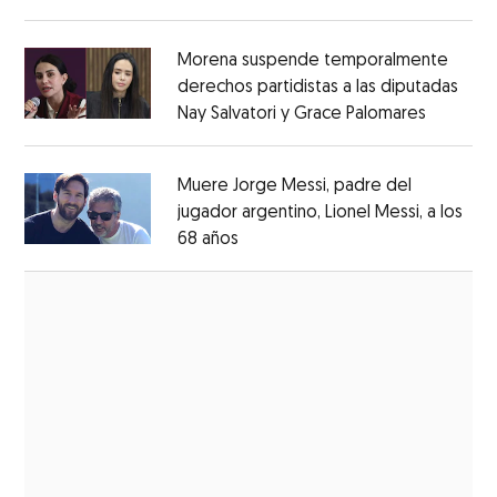
Opens in new window
Morena suspende temporalmente
derechos partidistas a las diputadas
Nay Salvatori y Grace Palomares
Opens i
Opens in new window
Muere Jorge Messi, padre del
jugador argentino, Lionel Messi, a los
68 años
Opens in new window
Opens in new window