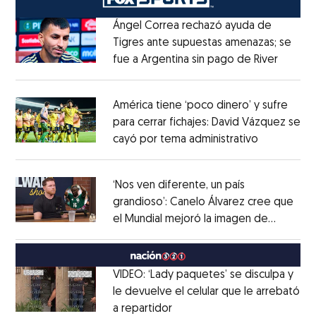
Ángel Correa rechazó ayuda de
Tigres ante supuestas amenazas; se
fue a Argentina sin pago de River
Opens 
Opens in new window
América tiene ‘poco dinero’ y sufre
para cerrar fichajes: David Vázquez se
cayó por tema administrativo
Opens in 
Opens in new window
‘Nos ven diferente, un país
grandioso’: Canelo Álvarez cree que
el Mundial mejoró la imagen de
Opens in new window
México
Opens in new window
VIDEO: ‘Lady paquetes’ se disculpa y
le devuelve el celular que le arrebató
a repartidor
Opens in new window