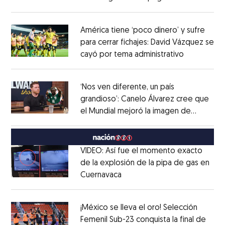
Opens in new window
América tiene ‘poco dinero’ y sufre
para cerrar fichajes: David Vázquez se
cayó por tema administrativo
Opens in 
Opens in new window
‘Nos ven diferente, un país
grandioso’: Canelo Álvarez cree que
el Mundial mejoró la imagen de
Opens in new window
México
Opens in new window
VIDEO: Así fue el momento exacto
de la explosión de la pipa de gas en
Cuernavaca
Opens in new window
Opens in new window
¡México se lleva el oro! Selección
Femenil Sub-23 conquista la final de