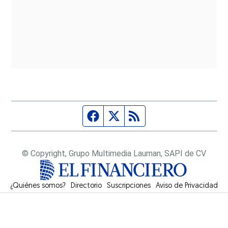
Página de Facebook
Fuente Twitter
Fuente RSS
© Copyright, Grupo Multimedia Lauman, SAPI de CV
¿Quiénes somos?
Directorio
Suscripciones
Opens in new window
Aviso de Privacidad