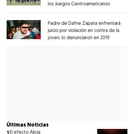
los Juegos Centroamericanos
Opens in 
Opens in new window
Padre de Dafne Zapata enfrentará
juicio por violación en contra de la
joven; lo denunciaron en 2019
Opens in 
Opens in new window
Últimas Noticias
1
El efecto Alicia