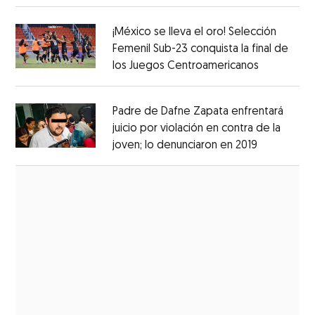
¡México se lleva el oro! Selección
Femenil Sub-23 conquista la final de
los Juegos Centroamericanos
Opens in 
Opens in new window
Padre de Dafne Zapata enfrentará
juicio por violación en contra de la
joven; lo denunciaron en 2019
Opens in 
Opens in new window