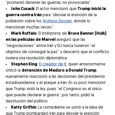
“prometió detener las guerras, no provocarlas”.
John Cusack
: El actor mencionó que
Trump inició la
guerra contra Irán
para “desviar la atención de la
población sobre los
Archivos Epstein
, donde lo
mencionan muchas veces”.
Mark Ruffalo
: El intérprete de
Bruce Banner (Hulk)
en las películas de Marvel
aseguró que las
“negociaciones” entre Irán y EU nunca tuvieron “el
objetivo de conseguir la paz” y descartó que el conflicto
tuviera una resolución diplomática.
Stephen King
:
El creador de It
, quien anteriormente
criticó la
detención de Maduro a Donald Trump
,
nuevamente reaccionó a las decisiones del presidente
estadounidense y el ataque a Irán. En su post mencionó
que Trump violó la ley, pues “el Congreso es el único
que puede declarar la guerra”; por tanto, pidió la
destitución del político.
Katty Grifhin
: La comediante se sumó a la idea de
que Trump bombardeó Irán para desviar la atención