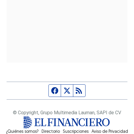
Página de Facebook
Fuente Twitter
Fuente RSS
© Copyright, Grupo Multimedia Lauman, SAPI de CV
¿Quiénes somos?
Directorio
Suscripciones
Opens in new window
Aviso de Privacidad