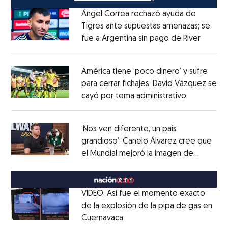
Ángel Correa rechazó ayuda de
Tigres ante supuestas amenazas; se
fue a Argentina sin pago de River
Opens 
Opens in new window
América tiene ‘poco dinero’ y sufre
para cerrar fichajes: David Vázquez se
cayó por tema administrativo
Opens in 
Opens in new window
‘Nos ven diferente, un país
grandioso’: Canelo Álvarez cree que
el Mundial mejoró la imagen de
Opens in new window
México
Opens in new window
VIDEO: Así fue el momento exacto
de la explosión de la pipa de gas en
Cuernavaca
Opens in new window
Opens in new window