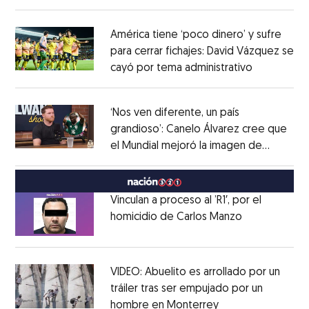
Opens in new window
América tiene ‘poco dinero’ y sufre
para cerrar fichajes: David Vázquez se
cayó por tema administrativo
Opens in 
Opens in new window
‘Nos ven diferente, un país
grandioso’: Canelo Álvarez cree que
el Mundial mejoró la imagen de
Opens in new window
México
Opens in new window
Vinculan a proceso al ’R1′, por el
homicidio de Carlos Manzo
Opens in ne
Opens in new window
VIDEO: Abuelito es arrollado por un
tráiler tras ser empujado por un
hombre en Monterrey
Opens in new wi