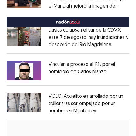
el Mundial mejoró la imagen de
Opens in new window
México
Opens in new window
Lluvias colapsan el sur de la CDMX
este 7 de agosto: hay inundaciones y
desborde del Río Magdalena
Opens in 
Opens in new window
Vinculan a proceso al ’R1′, por el
homicidio de Carlos Manzo
Opens in ne
Opens in new window
VIDEO: Abuelito es arrollado por un
tráiler tras ser empujado por un
hombre en Monterrey
Opens in new wi
Opens in new window