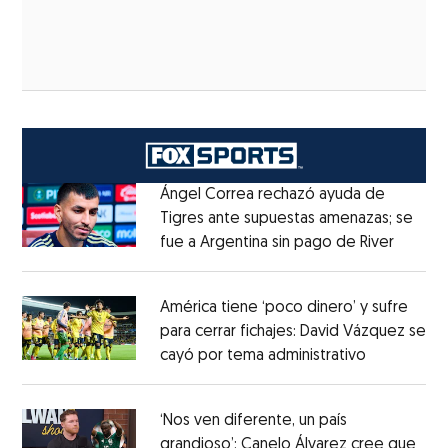
Ángel Correa rechazó ayuda de
Tigres ante supuestas amenazas; se
fue a Argentina sin pago de River
Opens 
Opens in new window
América tiene ‘poco dinero’ y sufre
para cerrar fichajes: David Vázquez se
cayó por tema administrativo
Opens in 
Opens in new window
‘Nos ven diferente, un país
grandioso’: Canelo Álvarez cree que