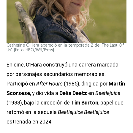
Catherine O'Hara apareció en la temporada 2 de 'The Last Of
Us'. (Foto: HBO/WB/Press)
En cine, O’Hara construyó una carrera marcada
por personajes secundarios memorables.
Participó en
After Hours
(1985), dirigida por
Martin
Scorsese
, y dio vida a
Delia Deetz
en
Beetlejuice
(1988), bajo la dirección de
Tim Burton
, papel que
retomó en la secuela
Beetlejuice Beetlejuice
estrenada en 2024.