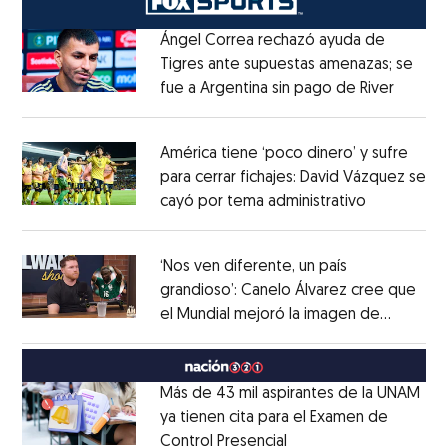
Ángel Correa rechazó ayuda de
Tigres ante supuestas amenazas; se
fue a Argentina sin pago de River
Opens 
Opens in new window
América tiene ‘poco dinero’ y sufre
para cerrar fichajes: David Vázquez se
cayó por tema administrativo
Opens in 
Opens in new window
‘Nos ven diferente, un país
grandioso’: Canelo Álvarez cree que
el Mundial mejoró la imagen de
Opens in new window
México
Opens in new window
Más de 43 mil aspirantes de la UNAM
ya tienen cita para el Examen de
Control Presencial
Opens in new window