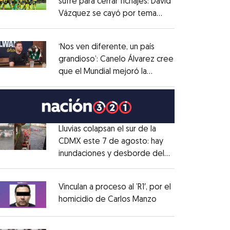
sufre para cerrar fichajes: David
Vázquez se cayó por tema
Opens in new window
administrativo
Opens in new window
‘Nos ven diferente, un país
grandioso’: Canelo Álvarez cree
que el Mundial mejoró la
Opens in new window
imagen de México
Opens in new window
Lluvias colapsan el sur de la
CDMX este 7 de agosto: hay
inundaciones y desborde del
Opens in new window
Río Magdalena
Opens in new window
Vinculan a proceso al ’R1′, por el
homicidio de Carlos Manzo
Opens in new wind
Opens in new window