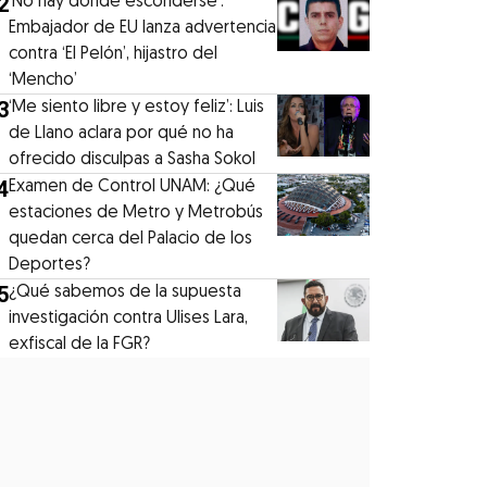
2
‘No hay donde esconderse’:
Embajador de EU lanza advertencia
contra ‘El Pelón’, hijastro del
‘Mencho’
3
‘Me siento libre y estoy feliz’: Luis
de Llano aclara por qué no ha
ofrecido disculpas a Sasha Sokol
4
Examen de Control UNAM: ¿Qué
estaciones de Metro y Metrobús
quedan cerca del Palacio de los
Deportes?
5
¿Qué sabemos de la supuesta
investigación contra Ulises Lara,
exfiscal de la FGR?