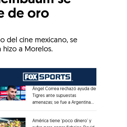
ne de oro
ro del cine mexicano, se
 hizo a Morelos.
Ángel Correa rechazó ayuda de
Tigres ante supuestas
amenazas; se fue a Argentina
Opens in new window
sin pago de River
Opens in new window
América tiene ‘poco dinero’ y