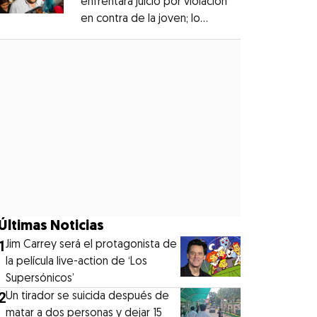
enfrentará juicio por violación
en contra de la joven; lo
Opens in new window
denunciaron en 2019
Opens in new window
Últimas Noticias
1
Jim Carrey será el protagonista de
la película live-action de ‘Los
Supersónicos’
2
Un tirador se suicida después de
matar a dos personas y dejar 15