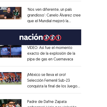
administrativo
Opens in new window
‘Nos ven diferente, un país
grandioso’: Canelo Álvarez cree
que el Mundial mejoró la
Opens in new window
imagen de México
Opens in new window
VIDEO: Así fue el momento
exacto de la explosión de la
pipa de gas en Cuernavaca
Opens in new win
Opens in new window
¡México se lleva el oro!
Selección Femenil Sub-23
conquista la final de los Juegos
Opens in new window
Centroamericanos
Opens in new window
Padre de Dafne Zapata