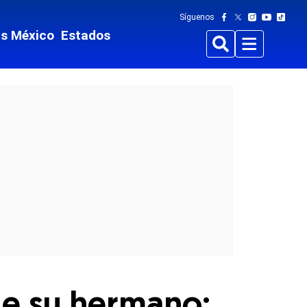
Síguenos
ts México
Estados
Buscar
Menu
de su hermano: