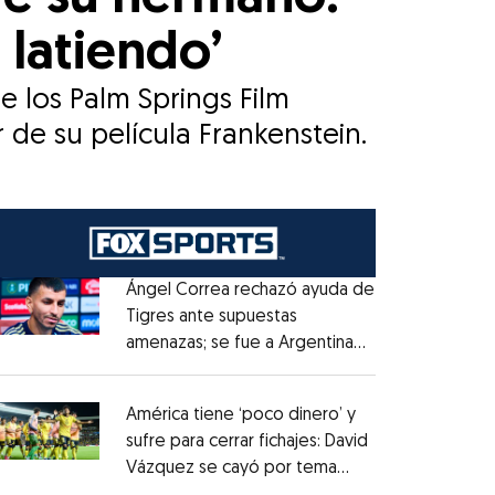
 latiendo’
 los Palm Springs Film
de su película Frankenstein.
Ángel Correa rechazó ayuda de
Tigres ante supuestas
amenazas; se fue a Argentina
Opens in new window
sin pago de River
Opens in new window
América tiene ‘poco dinero’ y
sufre para cerrar fichajes: David
Vázquez se cayó por tema
Opens in new window