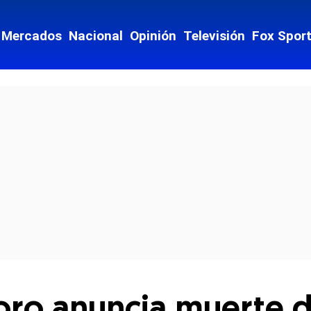
Mercados
Nacional
Opinión
Televisión
Fox Spor
cial-whatsapp
Toro anuncia muerte 