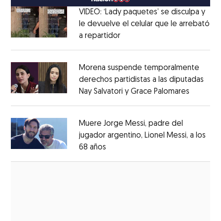
VIDEO: ‘Lady paquetes’ se disculpa y
le devuelve el celular que le arrebató
a repartidor
Opens in new window
Opens in new window
Morena suspende temporalmente
derechos partidistas a las diputadas
Nay Salvatori y Grace Palomares
Opens i
Opens in new window
Muere Jorge Messi, padre del
jugador argentino, Lionel Messi, a los
68 años
Opens in new window
Opens in new window