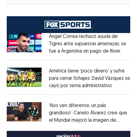
Ángel Correa rechazó ayuda de
Tigres ante supuestas amenazas; se
fue a Argentina sin pago de River
Opens 
Opens in new window
América tiene ‘poco dinero’ y sufre
para cerrar fichajes: David Vázquez se
cayó por tema administrativo
Opens in 
Opens in new window
‘Nos ven diferente, un país
grandioso’: Canelo Álvarez cree que
el Mundial mejoró la imagen de
Opens in new window
México
Opens in new window