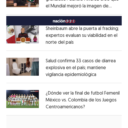
el Mundial mejoró la imagen de
Opens in new window
México
Opens in new window
Sheinbaum abre la puerta al fracking;
expertos evaluan su viabilidad en el
norte del país
Opens in new window
Opens in new window
Salud confirma 33 casos de diarrea
explosiva en el país; mantiene
vigilancia epidemiológica
Opens in new 
Opens in new window
¿Dónde ver la final de futbol Femenil
México vs. Colombia de los Juegos
Centroamericanos?
Opens in new windo
Opens in new window