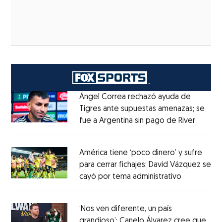
Ángel Correa rechazó ayuda de
Tigres ante supuestas amenazas; se
fue a Argentina sin pago de River
Opens 
Opens in new window
América tiene ‘poco dinero’ y sufre
para cerrar fichajes: David Vázquez se
cayó por tema administrativo
Opens in 
Opens in new window
‘Nos ven diferente, un país
grandioso’: Canelo Álvarez cree que