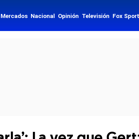
Mercados
Nacional
Opinión
Televisión
Fox Spor
cial-whatsapp
arla’: La vez que Ger