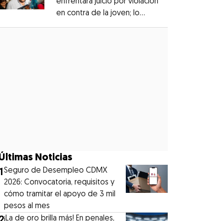
enfrentará juicio por violación
en contra de la joven; lo
Opens in new window
denunciaron en 2019
Opens in new window
Últimas Noticias
1
Seguro de Desempleo CDMX
2026: Convocatoria, requisitos y
cómo tramitar el apoyo de 3 mil
pesos al mes
2
¡La de oro brilla más! En penales,