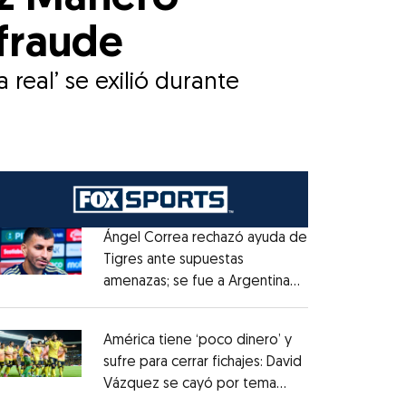
 fraude
 real’ se exilió durante
Ángel Correa rechazó ayuda de
Tigres ante supuestas
amenazas; se fue a Argentina
Opens in new window
sin pago de River
Opens in new window
América tiene ‘poco dinero’ y
sufre para cerrar fichajes: David
Vázquez se cayó por tema
Opens in new window