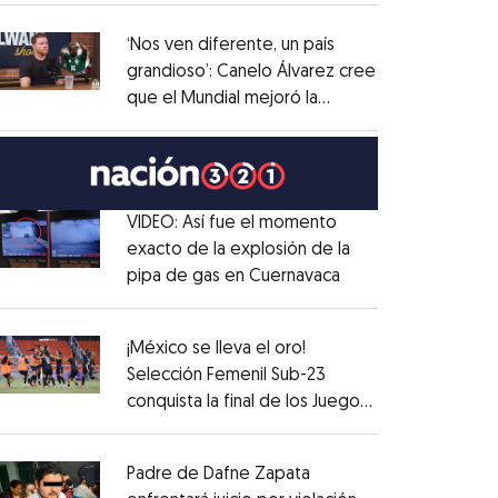
administrativo
Opens in new window
‘Nos ven diferente, un país
grandioso’: Canelo Álvarez cree
que el Mundial mejoró la
Opens in new window
imagen de México
Opens in new window
VIDEO: Así fue el momento
exacto de la explosión de la
pipa de gas en Cuernavaca
Opens in new win
Opens in new window
¡México se lleva el oro!
Selección Femenil Sub-23
conquista la final de los Juegos
Opens in new window
Centroamericanos
Opens in new window
Padre de Dafne Zapata