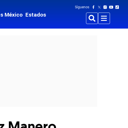
Síguenos
ts México
Estados
Buscar
Menu
tz Manero