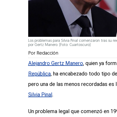
Los problemas para Silvia Pinal comenzaron tras su r
por Gertz Manero. (Foto: Cuartoscuro)
Por
Redacción
Alejandro Gertz Manero
, quien ya form
República
, ha encabezado todo tipo de 
pero una de las menos recordadas es 
Silvia Pinal
.
Un problema legal que comenzó en 1994