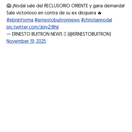
😱 ¡Nodal sale del RECLUSORIO ORIENTE y gana demanda!
Sale victorioso en contra de su ex disquera 🔥
#ebninforma
#ernestobuitronnews
#christiannodal
pic.twitter.com/JpjyZrBhjj
— ERNESTO BUITRON NEWS  (@ERNESTOBUITRON)
November 19, 2025