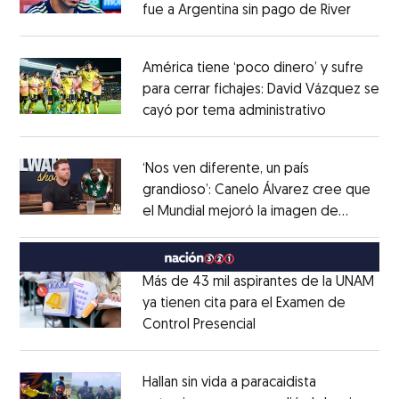
fue a Argentina sin pago de River
Opens 
Opens in new window
América tiene ‘poco dinero’ y sufre
para cerrar fichajes: David Vázquez se
cayó por tema administrativo
Opens in 
Opens in new window
‘Nos ven diferente, un país
grandioso’: Canelo Álvarez cree que
el Mundial mejoró la imagen de
Opens in new window
México
Opens in new window
Más de 43 mil aspirantes de la UNAM
ya tienen cita para el Examen de
Control Presencial
Opens in new window
Opens in new window
Hallan sin vida a paracaidista