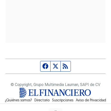
Página de Facebook
Fuente Twitter
Fuente RSS
© Copyright, Grupo Multimedia Lauman, SAPI de CV
¿Quiénes somos?
Directorio
Suscripciones
Opens in new window
Aviso de Privacidad