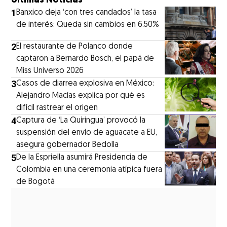
Últimas Noticias
1
Banxico deja ‘con tres candados’ la tasa
de interés: Queda sin cambios en 6.50%
2
El restaurante de Polanco donde
captaron a Bernardo Bosch, el papá de
Miss Universo 2026
3
Casos de diarrea explosiva en México:
Alejandro Macías explica por qué es
difícil rastrear el origen
4
Captura de ‘La Quiringua’ provocó la
suspensión del envío de aguacate a EU,
asegura gobernador Bedolla
5
De la Espriella asumirá Presidencia de
Colombia en una ceremonia atípica fuera
de Bogotá