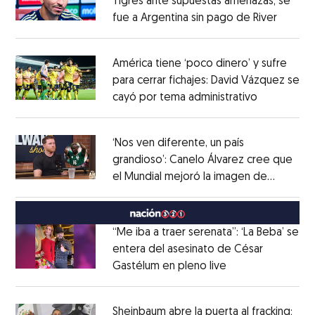
Tigres ante supuestas amenazas; se
fue a Argentina sin pago de River
Opens 
Opens in new window
América tiene ‘poco dinero’ y sufre
para cerrar fichajes: David Vázquez se
cayó por tema administrativo
Opens in 
Opens in new window
‘Nos ven diferente, un país
grandioso’: Canelo Álvarez cree que
el Mundial mejoró la imagen de
Opens in new window
México
Opens in new window
“Me iba a traer serenata”: ‘La Beba’ se
entera del asesinato de César
Gastélum en pleno live
Opens in new wi
Opens in new window
Sheinbaum abre la puerta al fracking;