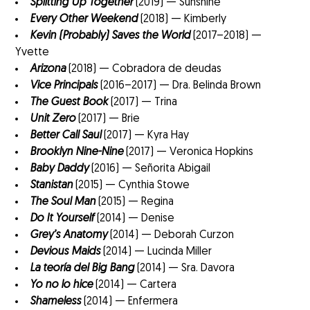
Splitting Up Together
(2019) — Sunshine
Every Other Weekend
(2018) — Kimberly
Kevin (Probably) Saves the World
(2017–2018) —
Yvette
Arizona
(2018) — Cobradora de deudas
Vice Principals
(2016–2017) — Dra. Belinda Brown
The Guest Book
(2017) — Trina
Unit Zero
(2017) — Brie
Better Call Saul
(2017) — Kyra Hay
Brooklyn Nine-Nine
(2017) — Veronica Hopkins
Baby Daddy
(2016) — Señorita Abigail
Stanistan
(2015) — Cynthia Stowe
The Soul Man
(2015) — Regina
Do It Yourself
(2014) — Denise
Grey’s Anatomy
(2014) — Deborah Curzon
Devious Maids
(2014) — Lucinda Miller
La teoría del Big Bang
(2014) — Sra. Davora
Yo no lo hice
(2014) — Cartera
Shameless
(2014) — Enfermera