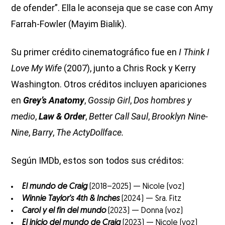
de ofender”. Ella le aconseja que se case con Amy
Farrah-Fowler (Mayim Bialik).
Su primer crédito cinematográfico fue en
I Think I
Love My Wife
(2007), junto a Chris Rock y Kerry
Washington. Otros créditos incluyen apariciones
en
Grey’s Anatomy
,
Gossip Girl
,
Dos hombres y
medio
,
Law & Order
,
Better Call Saul
,
Brooklyn Nine-
Nine
,
Barry
,
The ActyDollface.
Según IMDb, estos son todos sus créditos:
El mundo de Craig
(2018–2025) — Nicole (voz)
Winnie Taylor’s 4th & Inches
(2024) — Sra. Fitz
Carol y el fin del mundo
(2023) — Donna (voz)
El inicio del mundo de Craig
(2023) — Nicole (voz)