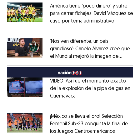
América tiene ‘poco dinero’ y sufre
para cerrar fichajes: David Vázquez se
cayó por tema administrativo
Opens in 
Opens in new window
‘Nos ven diferente, un país
grandioso’: Canelo Álvarez cree que
el Mundial mejoró la imagen de
Opens in new window
México
Opens in new window
VIDEO: Así fue el momento exacto
de la explosión de la pipa de gas en
Cuernavaca
Opens in new window
Opens in new window
¡México se lleva el oro! Selección
Femenil Sub-23 conquista la final de
los Juegos Centroamericanos
Opens in 
Opens in new window