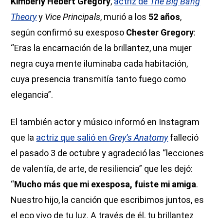
Kimberly Hébert Gregory
,
actriz de
The Big Bang
Theory
y
Vice Principals
, murió a los
52 años
,
según confirmó su exesposo
Chester Gregory
:
“Eras la encarnación de la brillantez, una mujer
negra cuya mente iluminaba cada habitación,
cuya presencia transmitía tanto fuego como
elegancia”.
El también actor y músico informó en Instagram
que la
actriz que salió en
Grey’s Anatomy
falleció
el pasado 3 de octubre y agradeció las “lecciones
de valentía, de arte, de resiliencia” que les dejó:
“
Mucho más que mi exesposa, fuiste mi amiga
.
Nuestro hijo, la canción que escribimos juntos, es
el eco vivo de tu luz. A través de él, tu brillantez