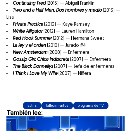
Continuing Fred
(2013) — Abigail Franklin
Two and a Half Men. Dos hombres y medio
(2013) —
Lisa
Private Practice
(2013) — Kaye Ramsey
White Alligator
(2012) — Lauren Hamilton
Red Hook Summer
(2012) — Hermana Sweet
La ley y el orden
(2010) — Jurado #4
New Amsterdam
(2008) — Enfermera
Gossip Girl: Chica indiscreta
(2007) — Enfermera
The Black Donnellys
(2007) — Jefa de enfermeras
I Think I Love My Wife
(2007) — Niñera
actriz
fallecimientos
programa de TV
También lee: