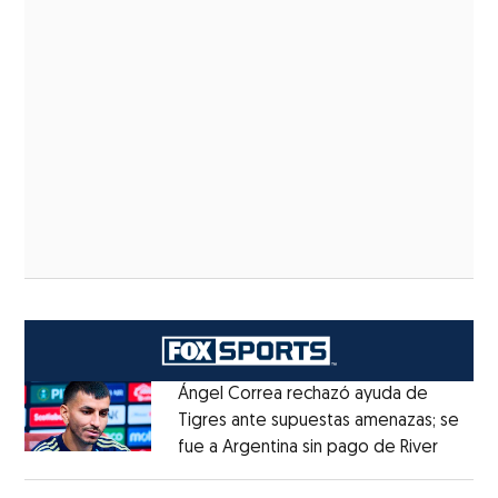
Ángel Correa rechazó ayuda de
Tigres ante supuestas amenazas; se
fue a Argentina sin pago de River
Opens 
Opens in new window