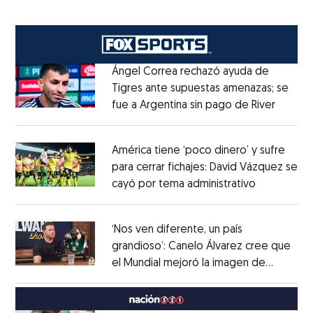
Ángel Correa rechazó ayuda de
Tigres ante supuestas amenazas; se
fue a Argentina sin pago de River
Opens 
Opens in new window
América tiene ‘poco dinero’ y sufre
para cerrar fichajes: David Vázquez se
cayó por tema administrativo
Opens in 
Opens in new window
‘Nos ven diferente, un país
grandioso’: Canelo Álvarez cree que
el Mundial mejoró la imagen de
Opens in new window
México
Opens in new window