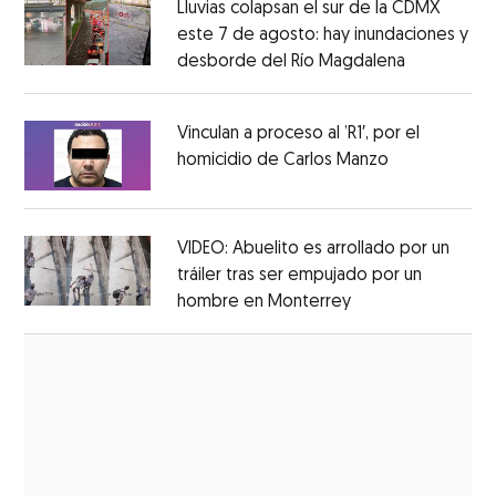
Lluvias colapsan el sur de la CDMX
este 7 de agosto: hay inundaciones y
desborde del Río Magdalena
Opens in 
Opens in new window
Vinculan a proceso al ’R1′, por el
homicidio de Carlos Manzo
Opens in ne
Opens in new window
VIDEO: Abuelito es arrollado por un
tráiler tras ser empujado por un
hombre en Monterrey
Opens in new wi
Opens in new window