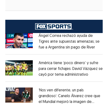
Ángel Correa rechazó ayuda de
Tigres ante supuestas amenazas; se
fue a Argentina sin pago de River
Opens 
Opens in new window
América tiene ‘poco dinero’ y sufre
para cerrar fichajes: David Vázquez se
cayó por tema administrativo
Opens in 
Opens in new window
‘Nos ven diferente, un país
grandioso’: Canelo Álvarez cree que
el Mundial mejoró la imagen de
Opens in new window
México
Opens in new window