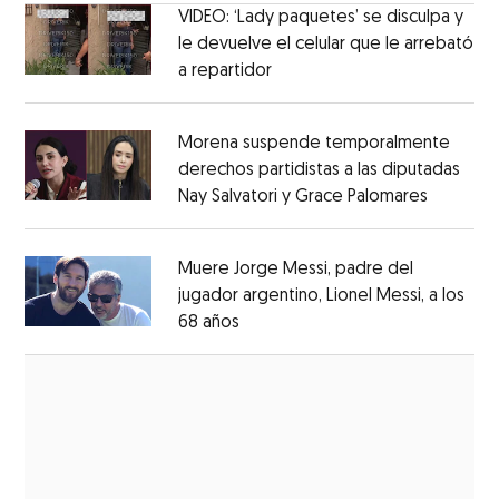
VIDEO: ‘Lady paquetes’ se disculpa y
le devuelve el celular que le arrebató
a repartidor
Opens in new window
Opens in new window
Morena suspende temporalmente
derechos partidistas a las diputadas
Nay Salvatori y Grace Palomares
Opens i
Opens in new window
Muere Jorge Messi, padre del
jugador argentino, Lionel Messi, a los
68 años
Opens in new window
Opens in new window