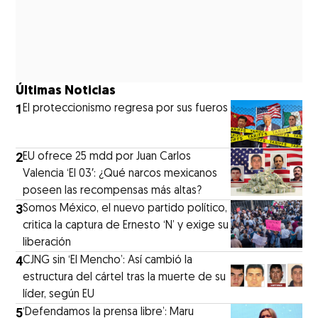
Últimas Noticias
1
El proteccionismo regresa por sus fueros
2
EU ofrece 25 mdd por Juan Carlos
Valencia ‘El 03′: ¿Qué narcos mexicanos
poseen las recompensas más altas?
3
Somos México, el nuevo partido político,
critica la captura de Ernesto ‘N’ y exige su
liberación
4
CJNG sin ‘El Mencho’: Así cambió la
estructura del cártel tras la muerte de su
líder, según EU
5
‘Defendamos la prensa libre’: Maru