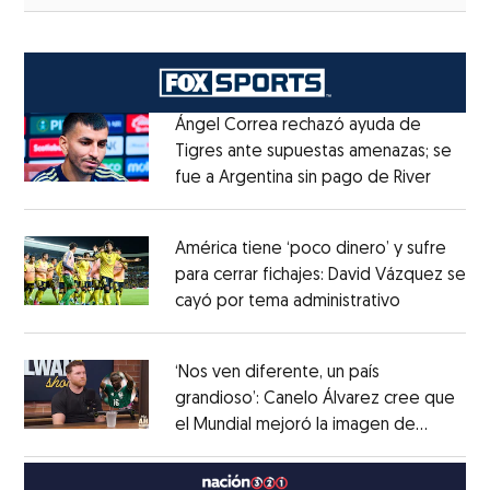
Ángel Correa rechazó ayuda de
Tigres ante supuestas amenazas; se
fue a Argentina sin pago de River
Opens 
Opens in new window
América tiene ‘poco dinero’ y sufre
para cerrar fichajes: David Vázquez se
cayó por tema administrativo
Opens in 
Opens in new window
‘Nos ven diferente, un país
grandioso’: Canelo Álvarez cree que
el Mundial mejoró la imagen de
Opens in new window
México
Opens in new window