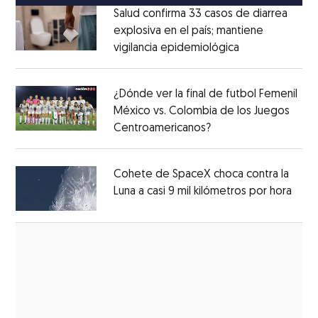
Salud confirma 33 casos de diarrea
explosiva en el país; mantiene
vigilancia epidemiológica
Opens in new 
Opens in new window
¿Dónde ver la final de futbol Femenil
México vs. Colombia de los Juegos
Centroamericanos?
Opens in new windo
Opens in new window
Cohete de SpaceX choca contra la
Luna a casi 9 mil kilómetros por hora
Open
Opens in new window