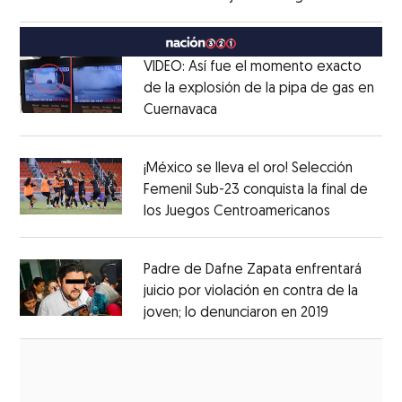
Opens in new window
México
Opens in new window
VIDEO: Así fue el momento exacto
de la explosión de la pipa de gas en
Cuernavaca
Opens in new window
Opens in new window
¡México se lleva el oro! Selección
Femenil Sub-23 conquista la final de
los Juegos Centroamericanos
Opens in 
Opens in new window
Padre de Dafne Zapata enfrentará
juicio por violación en contra de la
joven; lo denunciaron en 2019
Opens in 
Opens in new window