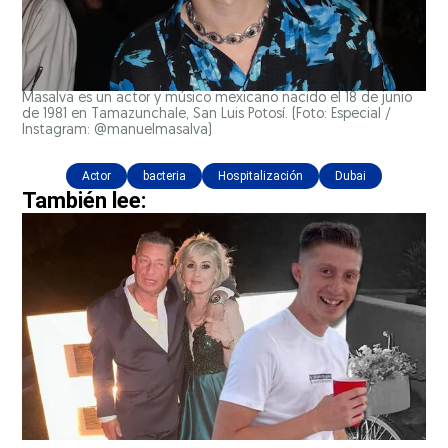
Masalva es un actor y músico mexicano nacido el 18 de junio
de 1981 en Tamazunchale, San Luis Potosí. (Foto: Especial /
Instagram: @manuelmasalva)
Actor
bacteria
Hospitalización
Dubai
También lee: