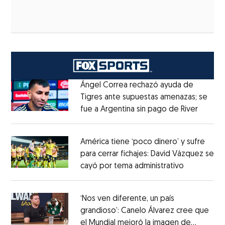
Ángel Correa rechazó ayuda de
Tigres ante supuestas amenazas; se
fue a Argentina sin pago de River
Opens 
Opens in new window
América tiene ‘poco dinero’ y sufre
para cerrar fichajes: David Vázquez se
cayó por tema administrativo
Opens in 
Opens in new window
‘Nos ven diferente, un país
grandioso’: Canelo Álvarez cree que
el Mundial mejoró la imagen de