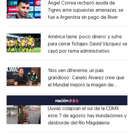
Ángel Correa rechazó ayuda de
Tigres ante supuestas amenazas; se
fue a Argentina sin pago de River
Opens 
Opens in new window
América tiene ‘poco dinero’ y sufre
para cerrar fichajes: David Vázquez se
cayó por tema administrativo
Opens in 
Opens in new window
‘Nos ven diferente, un país
grandioso’: Canelo Álvarez cree que
el Mundial mejoró la imagen de
Opens in new window
México
Opens in new window
Lluvias colapsan el sur de la CDMX
este 7 de agosto: hay inundaciones y
desborde del Río Magdalena
Opens in 
Opens in new window