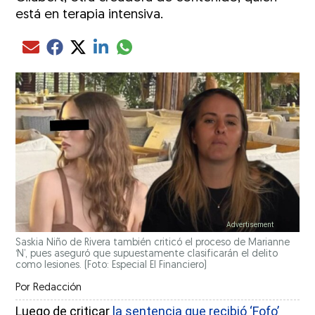
está en terapia intensiva.
Compartir el artículo actual mediante glo
Compartir el artículo actual mediante Email
Compartir el artículo actual mediante Facebook
Compartir el artículo actual mediante Twitter
Compartir el artículo actual mediante LinkedIn
Saskia Niño de Rivera también criticó el proceso de Marianne
‘N’, pues aseguró que supuestamente clasificarán el delito
como lesiones. (Foto: Especial El Financiero)
Por
Redacción
Luego de criticar
la sentencia que recibió ‘Fofo’