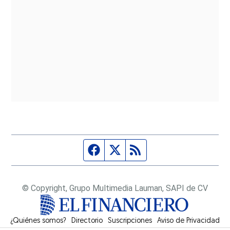
Página de Facebook
Fuente Twitter
Fuente RSS
© Copyright, Grupo Multimedia Lauman, SAPI de CV
¿Quiénes somos?
Directorio
Suscripciones
Opens in new window
Aviso de Privacidad