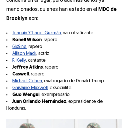
mencionados, quienes han estado en el
MDC de
Brooklyn
son:
Joaquín ‘Chapo’ Guzmán
, narcotraficante
Ronell Wilson
, rapero
6ix9ine
, rapero
Allison Mack
, actriz
R. Kelly
, cantante
Jeffrey Atkins
, rapero
Caswell
, rapero
Michael Cohen
, exabogado de Donald Trump
Ghislaine Maxwell
, exsocialité.
Guo Wengui
, exempresario.
Juan Orlando Hernández
, expresidente de
Honduras.