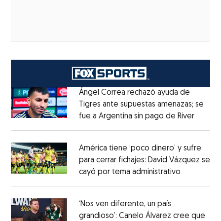
Ángel Correa rechazó ayuda de
Tigres ante supuestas amenazas; se
fue a Argentina sin pago de River
Opens 
Opens in new window
América tiene ‘poco dinero’ y sufre
para cerrar fichajes: David Vázquez se
cayó por tema administrativo
Opens in 
Opens in new window
‘Nos ven diferente, un país
grandioso’: Canelo Álvarez cree que