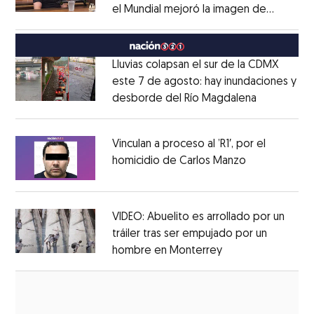
el Mundial mejoró la imagen de
Opens in new window
México
Opens in new window
Lluvias colapsan el sur de la CDMX
este 7 de agosto: hay inundaciones y
desborde del Río Magdalena
Opens in 
Opens in new window
Vinculan a proceso al ’R1′, por el
homicidio de Carlos Manzo
Opens in ne
Opens in new window
VIDEO: Abuelito es arrollado por un
tráiler tras ser empujado por un
hombre en Monterrey
Opens in new wi
Opens in new window