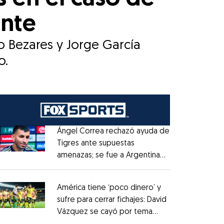
ante
o Bezares y Jorge García
o.
Ángel Correa rechazó ayuda de
Tigres ante supuestas
amenazas; se fue a Argentina
Opens in new window
sin pago de River
Opens in new window
América tiene ‘poco dinero’ y
sufre para cerrar fichajes: David
Vázquez se cayó por tema
Opens in new window