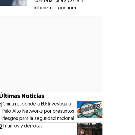
contra la Luna a casi 9 mil
kilómetros por hora
Opens in new window
Opens in new window
Últimas Noticias
1
China responde a EU: Investiga a
Palo Alto Networks por presuntos
riesgos para la seguridad nacional
2
Triunfos y derrotas