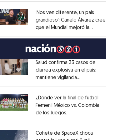
administrativo
Opens in new window
‘Nos ven diferente, un país
grandioso’: Canelo Álvarez cree
que el Mundial mejoró la
Opens in new window
imagen de México
Opens in new window
Salud confirma 33 casos de
diarrea explosiva en el país;
mantiene vigilancia
Opens in new window
epidemiológica
Opens in new window
¿Dónde ver la final de futbol
Femenil México vs. Colombia
de los Juegos
Opens in new window
Centroamericanos?
Opens in new window
Cohete de SpaceX choca