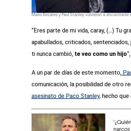
Mario Bezares y Paul Stanley volvieron a encontrarse e
“Eres parte de mi vida, caray, (...) Tu 
apabullados, criticados, sentenciados
ti nunca cambió,
te veo como un hijo
”
A un par de días de este momento,
Pao
comunicación, la posibilidad de otro r
asesinato de Paco Stanley
, hecho que 
‘¿Quié
narcos