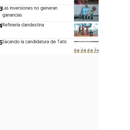
3
Las inversiones no generan
ganancias
4
Refinería clandestina
5
Sacando la candidatura de Tatis