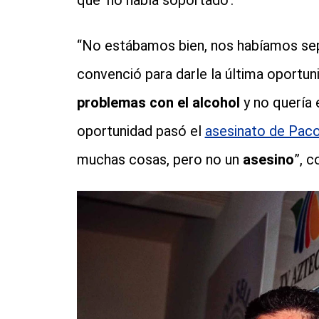
que ‘no había soportado’.
“No estábamos bien, nos habíamos sep
convenció para darle la última oportu
problemas con el alcohol
y no quería 
oportunidad pasó el
asesinato de Pac
muchas cosas, pero no un
asesino
”, c