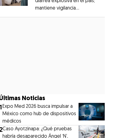
diarrea explosiva en el país;
mantiene vigilancia
Opens in new window
epidemiológica
Opens in new window
Últimas Noticias
1
Expo Med 2026 busca impulsar a
México como hub de dispositivos
médicos
2
Caso Ayotzinapa: ¿Qué pruebas
habría desaparecido Ángel ‘N’,