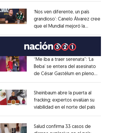
administrativo
Opens in new window
‘Nos ven diferente, un país
grandioso’: Canelo Álvarez cree
que el Mundial mejoró la
Opens in new window
imagen de México
Opens in new window
“Me iba a traer serenata”: ‘La
Beba’ se entera del asesinato
de César Gastélum en pleno
Opens in new window
live
Opens in new window
Sheinbaum abre la puerta al
fracking; expertos evalúan su
viabilidad en el norte del país
Opens in new wi
Opens in new window
Salud confirma 33 casos de