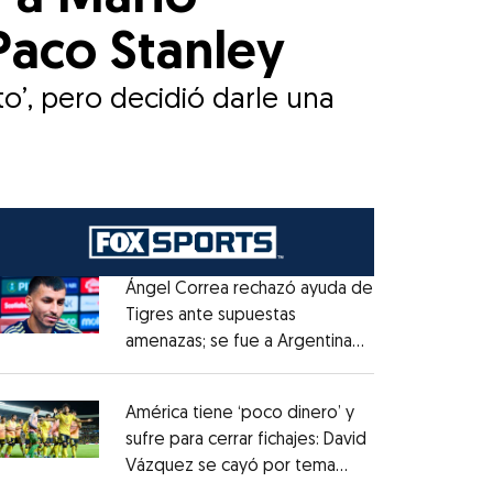
Paco Stanley
o’, pero decidió darle una
Ángel Correa rechazó ayuda de
Tigres ante supuestas
amenazas; se fue a Argentina
Opens in new window
sin pago de River
Opens in new window
América tiene ‘poco dinero’ y
sufre para cerrar fichajes: David
Vázquez se cayó por tema
Opens in new window