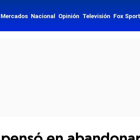
Mercados
Nacional
Opinión
Televisión
Fox Spor
cial-whatsapp
 pensó en abandonar