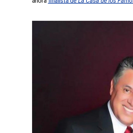
ahora
finalista de
La Casa de los Famo