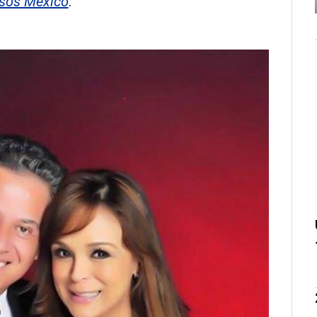
sos México
.