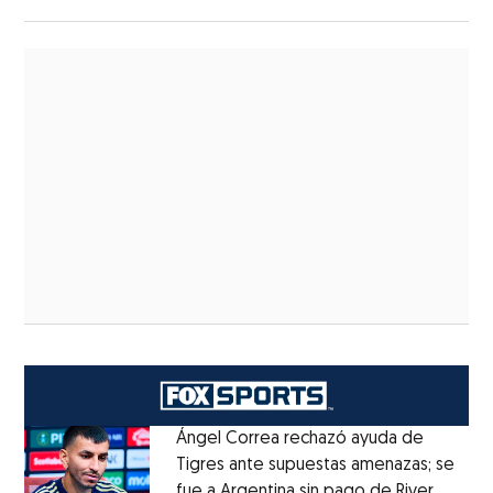
Ángel Correa rechazó ayuda de
Tigres ante supuestas amenazas; se
fue a Argentina sin pago de River
Opens 