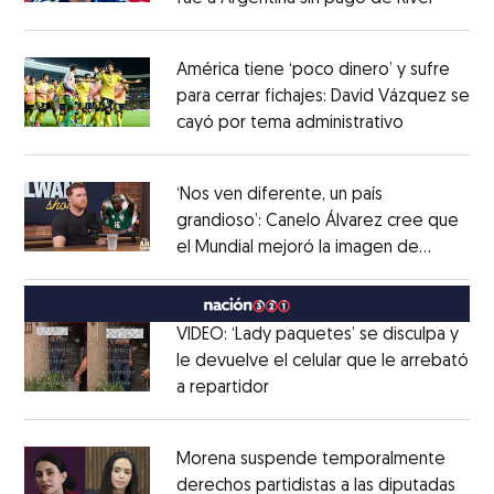
Opens in new window
América tiene ‘poco dinero’ y sufre
para cerrar fichajes: David Vázquez se
cayó por tema administrativo
Opens in 
Opens in new window
‘Nos ven diferente, un país
grandioso’: Canelo Álvarez cree que
el Mundial mejoró la imagen de
Opens in new window
México
Opens in new window
VIDEO: ‘Lady paquetes’ se disculpa y
le devuelve el celular que le arrebató
a repartidor
Opens in new window
Opens in new window
Morena suspende temporalmente
derechos partidistas a las diputadas