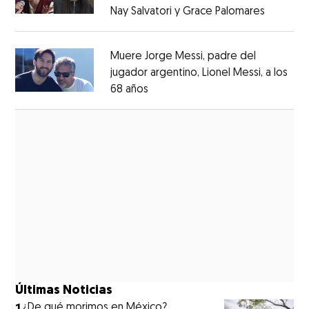
Nay Salvatori y Grace Palomares
Opens i
Opens in new window
Muere Jorge Messi, padre del
jugador argentino, Lionel Messi, a los
68 años
Opens in new window
Opens in new window
Últimas Noticias
1
¿De qué morimos en México?