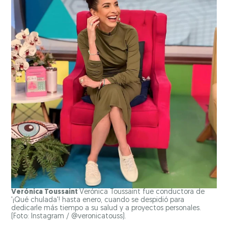
Verónica Toussaint
Verónica Toussaint fue conductora de
'¡Qué chulada'! hasta enero, cuando se despidió para
dedicarle más tiempo a su salud y a proyectos personales.
(Foto: Instagram / @veronicatouss).