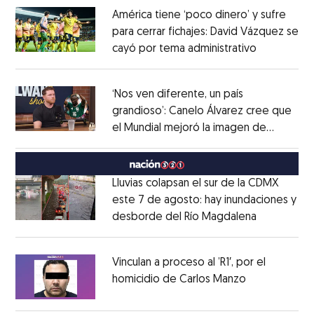
América tiene ‘poco dinero’ y sufre
para cerrar fichajes: David Vázquez se
cayó por tema administrativo
Opens in 
Opens in new window
‘Nos ven diferente, un país
grandioso’: Canelo Álvarez cree que
el Mundial mejoró la imagen de
Opens in new window
México
Opens in new window
Lluvias colapsan el sur de la CDMX
este 7 de agosto: hay inundaciones y
desborde del Río Magdalena
Opens in 
Opens in new window
Vinculan a proceso al ’R1′, por el
homicidio de Carlos Manzo
Opens in ne
Opens in new window