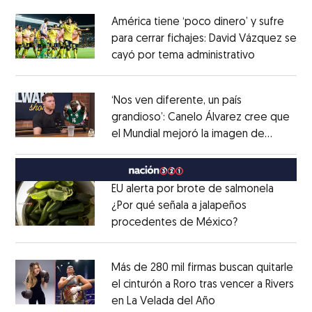
América tiene ‘poco dinero’ y sufre
para cerrar fichajes: David Vázquez se
cayó por tema administrativo
Opens in 
Opens in new window
‘Nos ven diferente, un país
grandioso’: Canelo Álvarez cree que
el Mundial mejoró la imagen de
Opens in new window
México
Opens in new window
EU alerta por brote de salmonela
¿Por qué señala a jalapeños
procedentes de México?
Opens in new
Opens in new window
Más de 280 mil firmas buscan quitarle
el cinturón a Roro tras vencer a Rivers
en La Velada del Año
Opens in new win