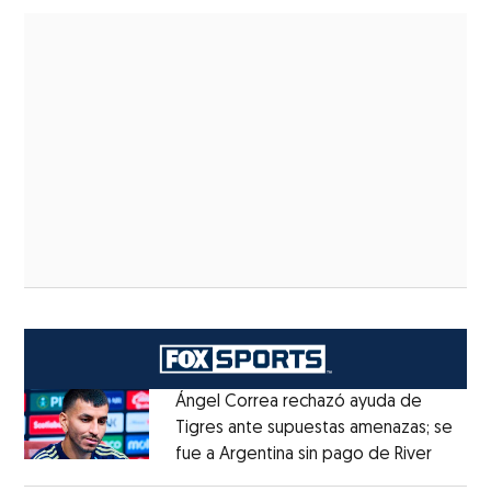
Ángel Correa rechazó ayuda de
Tigres ante supuestas amenazas; se
fue a Argentina sin pago de River
Opens 
Opens in new window