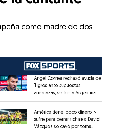
esempeña como madre de dos
Ángel Correa rechazó ayuda de
Tigres ante supuestas
amenazas; se fue a Argentina
Opens in new window
sin pago de River
Opens in new window
América tiene ‘poco dinero’ y
sufre para cerrar fichajes: David
Vázquez se cayó por tema
Opens in new window