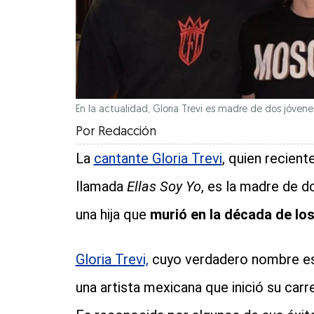
En la actualidad, Gloria Trevi es madre de dos jóve
Por
Redacción
La
cantante Gloria Trevi
, quien recien
llamada
Ellas Soy Yo
, es la madre de d
una hija que
murió en la década de los
Gloria Trevi,
cuyo verdadero nombre e
una artista mexicana que inició su carr