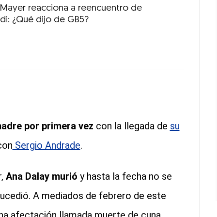
 Mayer reacciona a reencuentro de
ldi: ¿Qué dijo de GB5?
madre por primera vez
con la llegada de
su
con
Sergio Andrade
.
,
Ana Dalay murió
y hasta la fecha no se
sucedió. A mediados de febrero de este
una afectación llamada muerte de cuna.