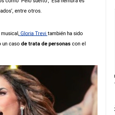
os como ‘Pelo suelto’, ‘Esa hembra es
rados’, entre otros.
 musical,
Gloria Trevi
también ha sido
o un caso
de trata de personas
con el