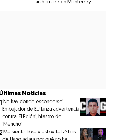
un hombre en Monterrey
Opens in new windo
Opens in new window
Últimas Noticias
1
‘No hay donde esconderse’:
Embajador de EU lanza advertencia
contra ‘El Pelón’, hijastro del
‘Mencho’
2
‘Me siento libre y estoy feliz’: Luis
de Llano aclara por qué no ha