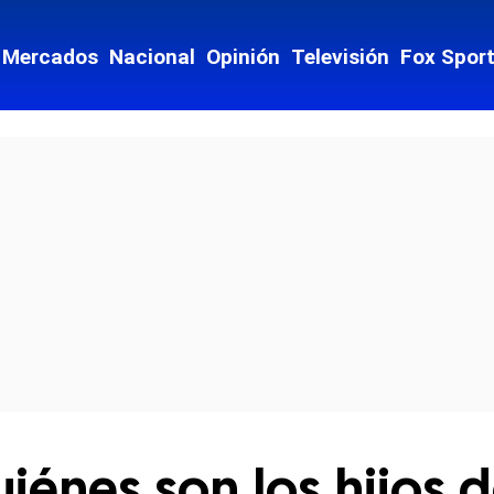
Mercados
Nacional
Opinión
Televisión
Fox Spor
cial-whatsapp
uiénes son los hijos 