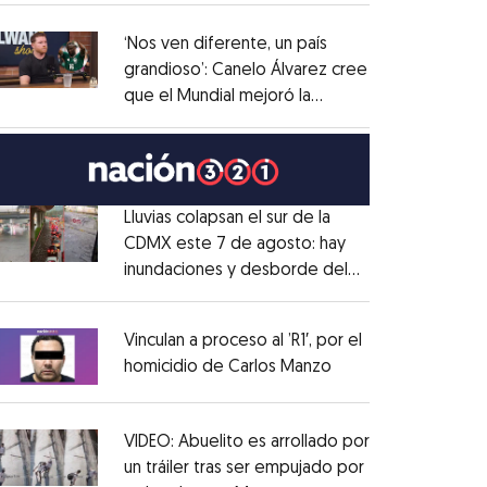
administrativo
Opens in new window
‘Nos ven diferente, un país
grandioso’: Canelo Álvarez cree
que el Mundial mejoró la
Opens in new window
imagen de México
Opens in new window
Lluvias colapsan el sur de la
CDMX este 7 de agosto: hay
inundaciones y desborde del
Opens in new window
Río Magdalena
Opens in new window
Vinculan a proceso al ’R1′, por el
homicidio de Carlos Manzo
Opens in new wind
Opens in new window
VIDEO: Abuelito es arrollado por
un tráiler tras ser empujado por