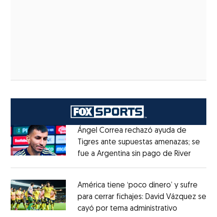
Ángel Correa rechazó ayuda de
Tigres ante supuestas amenazas; se
fue a Argentina sin pago de River
Opens 
Opens in new window
América tiene ‘poco dinero’ y sufre
para cerrar fichajes: David Vázquez se
cayó por tema administrativo
Opens in 
Opens in new window