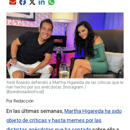
Compartir el artículo actual mediante glo
Compartir el artículo actual mediante Email
Compartir el artículo actual mediante Facebook
Compartir el artículo actual mediante Twitter
Compartir el artículo actual mediante LinkedIn
Yordi Rosado defendió a Martha Higareda de las críticas que le
han hecho por sus anécdotas.
(Instagram /
@yordirosadooficial)
Por
Redacción
En las últimas semanas,
Martha Higareda ha sido
objeto de críticas y hasta memes por las
distintas anécdotas que ha contado
sobre ella a