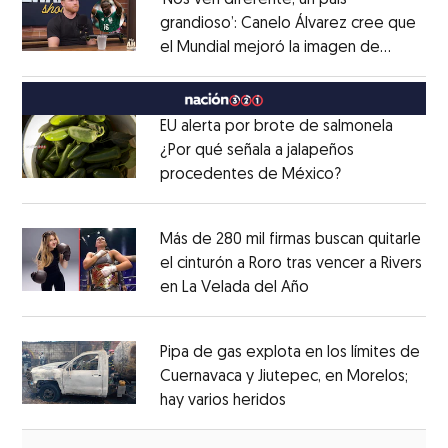
grandioso’: Canelo Álvarez cree que
el Mundial mejoró la imagen de
Opens in new window
México
Opens in new window
EU alerta por brote de salmonela
¿Por qué señala a jalapeños
procedentes de México?
Opens in new
Opens in new window
Más de 280 mil firmas buscan quitarle
el cinturón a Roro tras vencer a Rivers
en La Velada del Año
Opens in new win
Opens in new window
Pipa de gas explota en los límites de
Cuernavaca y Jiutepec, en Morelos;
hay varios heridos
Opens in new window
Opens in new window