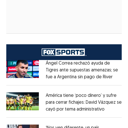
Ángel Correa rechazó ayuda de
Tigres ante supuestas amenazas; se
fue a Argentina sin pago de River
Opens 
Opens in new window
América tiene ‘poco dinero’ y sufre
para cerrar fichajes: David Vázquez se
cayó por tema administrativo
Opens in 
Opens in new window
‘Nos ven diferente, un país