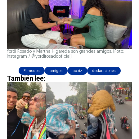
Yordi Rosado y Martha Higareda son grandes amigos. (Foto:
Instagram / @yordirosadooficial)
Famosos
amigos
actriz
declaraciones
También lee: